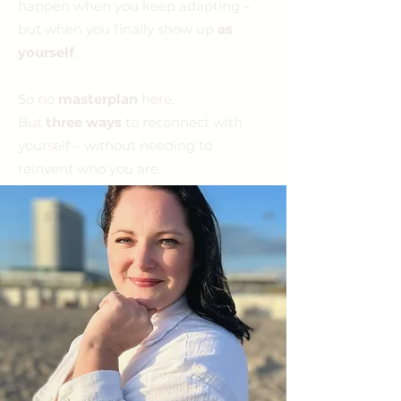
happen when you keep adapting –
but when you finally show up
as
yourself
.
So no
masterplan
here.
But
three ways
to reconnect with
yourself – without needing to
reinvent who you are.