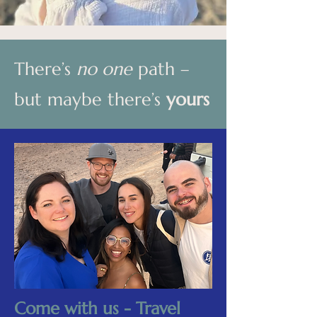
There’s
no one
path –
but maybe there’s
yours
Come with us - Travel