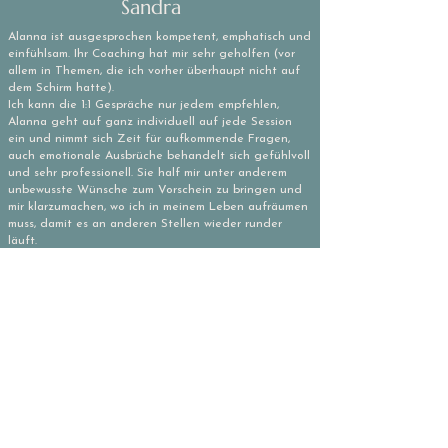
Sandra
Alanna ist ausgesprochen kompetent, emphatisch und
einfühlsam. Ihr Coaching hat mir sehr geholfen (vor
allem in Themen, die ich vorher überhaupt nicht auf
dem Schirm hatte).
Ich kann die 1:1 Gespräche nur jedem empfehlen,
Alanna geht auf ganz individuell auf jede Session
ein und nimmt sich Zeit für aufkommende Fragen,
auch emotionale Ausbrüche behandelt sich gefühlvoll
und sehr professionell. Sie half mir unter anderem
unbewusste Wünsche zum Vorschein zu bringen und
mir klarzumachen, wo ich in meinem Leben aufräumen
muss, damit es an anderen Stellen wieder runder
läuft.
Vielen Dank Alanna und alles Gute für die Zukunft!
Thomas
Alanna ist nicht nur ein beeindruckender Mensch,
sondern eine tolle Begleitung in Sachen
Weiterentwicklung und Blockaden. Wenn es mal
klemmt oder größere Dinge anstehen die gelöst
werden wollen, weiß ich, dass ich bei ihr richtig bin.
Bei ihr stehe ich im Mittelpunkt und die Coachings
und Unterhaltungen sind immer sehr aufschlussreich.
Alanna versteht es, Dinge aus dir heraus zu kitzeln,