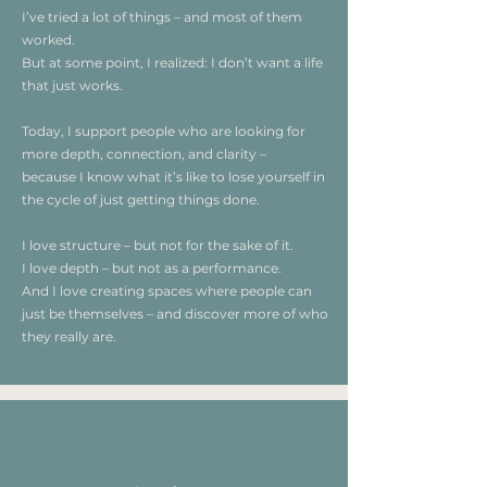
I’ve tried a lot of things – and most of them
worked.
But at some point, I realized: I don’t want a life
that just works.
Today, I support people who are looking for
more depth, connection, and clarity –
because I know what it’s like to lose yourself in
the cycle of just getting things done.
I love structure – but not for the sake of it.
I love depth – but not as a performance.
And I love creating spaces where people can
just be themselves – and discover more of who
they really are.