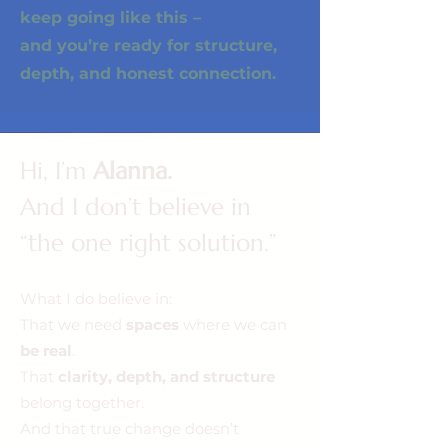
keep going like this –
and you’re ready for structure,
depth, and honest connection.
Hi, I’m
Alanna.
And I don’t believe in
“the one right solution.”
What I do believe in:
That we need
spaces
where we can
be real
.
That
clarity, depth, and structure
belong together.
And that true change doesn’t