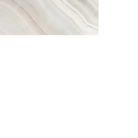
Vision
Das ist ein Textabschnitt. Klicke
auf „Text bearbeiten“ oder
doppelklicke auf das Textfeld,
um den Inhalt individuell
anzupassen. Füge alle
Informationen hinzu, die für
Besucher relevant sind.