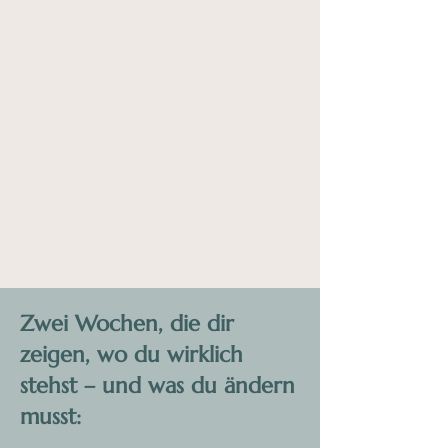
weil man’s so macht
Kein Retreat, bei dem du dich
belehren lassen musst.
Keine endlosen Worksheets oder
Gruppencoachings mit Leuten, die
dich nicht verstehen.​
Kein neues Konzept – sondern
ehrlicher Reality-Check:
Was funktioniert, was nicht, und
was du jetzt anders machen solltest.
Zwei Wochen, die dir
zeigen, wo du wirklich
stehst – und was du ändern
musst: