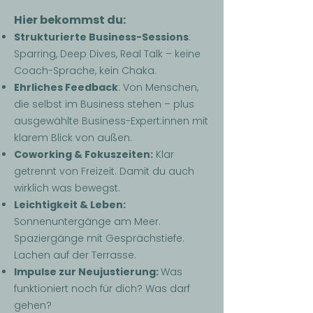
Hier bekommst du:
Strukturierte Business-Sessions
:
Sparring, Deep Dives, Real Talk – keine
Coach-Sprache, kein Chaka.
Ehrliches Feedback
: Von Menschen,
die selbst im Business stehen – plus
ausgewählte Business-Expert:innen mit
klarem Blick von außen.
Coworking & Fokuszeiten:
Klar
getrennt von Freizeit. Damit du auch
wirklich was bewegst.
Leichtigkeit & Leben:
Sonnenuntergänge am Meer.
Spaziergänge mit Gesprächstiefe.
Lachen auf der Terrasse.
Impulse zur Neujustierung:
Was
funktioniert noch für dich? Was darf
gehen?