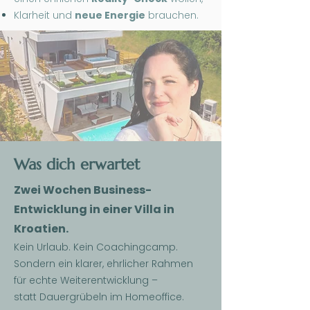
Klarheit und
neue Energie
brauchen.
Was dich erwartet
Zwei Wochen Business-
Entwicklung in einer Villa in
Kroatien.
Kein Urlaub. Kein Coachingcamp.
Sondern ein klarer, ehrlicher Rahmen
für echte Weiterentwicklung –
statt Dauergrübeln im Homeoffice.