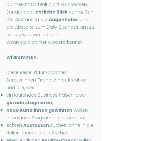
Du merkst: Dir fehlt nicht das Wissen.
Sondern der
ehrliche Blick
von außen.
Der Austausch auf
Augenhöhe.
Und
der Abstand zum Daily Business, um zu
sehen, was wirklich fehlt.
Wenn du dich hier wiedererkennst:
Willkommen.
Diese Reise ist für Coaches,
Berater:innen, Trainer:innen, Kreative
und alle, die:
ein laufendes Business haben, aber
gerade stagnieren
,
neue Kund:innen gewinnen
wollen –
ohne neue Programme zu buchen,
echten
Austausch
suchen, ohne in die
Helfer:innenrolle zu rutschen,
einen ehrlichen
Reality-Check
wollen,